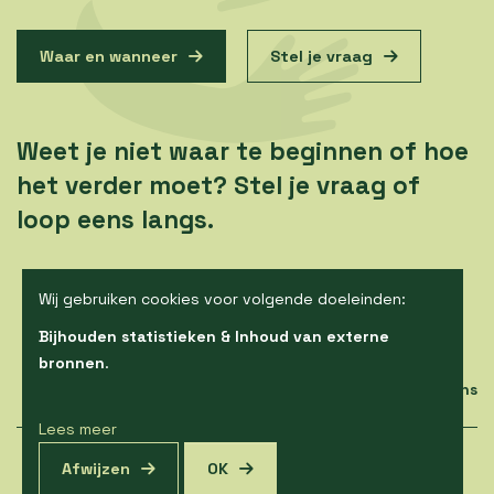
Waar en wanneer
Stel je vraag
Weet je niet waar te beginnen of hoe
het verder moet? Stel je vraag of
loop eens langs.
Wij gebruiken cookies voor volgende doeleinden:
Bijhouden statistieken & Inhoud van externe
bronnen
.
Ons aanbod
Kalender
Contacteer ons
Lees meer
© Copyright 2026 | Alegria vzw • Alle rechten voorbehouden •
Afwijzen
OK
Privacy
•
Webdesign door Zenjoy in Leuven
•
Powered by Nimbu