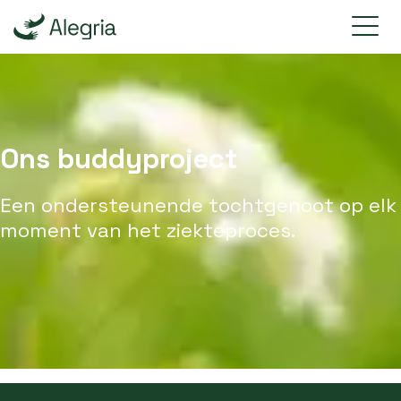
Ons buddyproject
Een ondersteunende tochtgenoot op elk
moment van het ziekteproces.