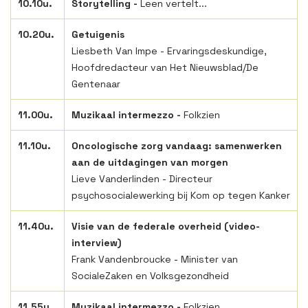
10.10u.
Storytelling -
Leen vertelt...
10.20u.
Getuigenis
Liesbeth Van Impe - Ervaringsdeskundige,
Hoofdredacteur van Het Nieuwsblad/De
Gentenaar
11.00u.
Muzikaal intermezzo -
Folkzien
11.10u.
Oncologische zorg vandaag: samenwerken
aan de uitdagingen van morgen
Lieve Vanderlinden - Directeur
psychosocialewerking bij Kom op tegen Kanker
11.40u.
Visie van de federale overheid (video-
interview)
Frank Vandenbroucke - Minister van
SocialeZaken en Volksgezondheid
11.55u.
Muzikaal intermezzo -
Folkzien