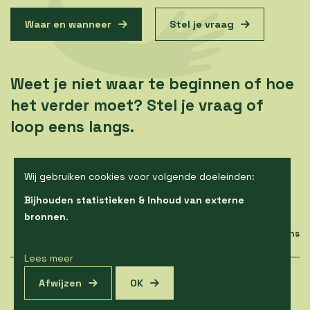
Waar en wanneer
Stel je vraag
Weet je niet waar te beginnen of hoe
het verder moet? Stel je vraag of
loop eens langs.
Wij gebruiken cookies voor volgende doeleinden:
Bijhouden statistieken & Inhoud van externe
bronnen
.
Ons aanbod
Kalender
Contacteer ons
Lees meer
© Copyright 2026 | Alegria vzw • Alle rechten voorbehouden •
Afwijzen
OK
Privacy
•
Webdesign door Zenjoy in Leuven
•
Powered by Nimbu