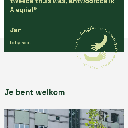
tweede thuis was, antwoordde ik
Alegria!"
Jan
Lotgenoot
Je bent welkom