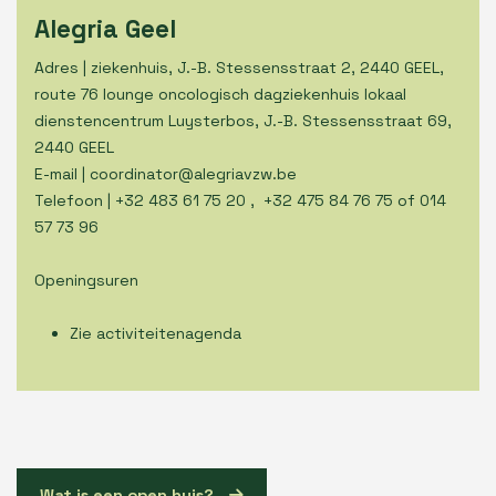
Alegria Geel
Adres | ziekenhuis, J.-B. Stessensstraat 2, 2440 GEEL,
route 76 lounge oncologisch dagziekenhuis lokaal
dienstencentrum Luysterbos, J.-B. Stessensstraat 69,
2440 GEEL
E-mail | coordinator@alegriavzw.be
Telefoon | +32 483 61 75 20 , +32 475 84 76 75 of 014
57 73 96
Openingsuren
Zie activiteitenagenda
Wat is een open huis?